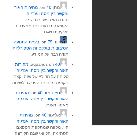
מתן
on
40. מהירות האור
והקשר בין מסה ואנרגיה
יהודה האם יש מצב שגם
הקווארקים מורכבים ממערכת
חלקיקים שגם
דוד
on
75. בעיית התנועה
הסיבובית בגלקסיות הספירליות
תודה רבה על המידע
on
aquarius
40. מהירות
האור והקשר בין מסה ואנרגיה
סליחה על הדיליי של שנה וקצת.
תקופת מבחנים הפריעה לשיחה
חיים מזר
on
40. מהירות
האור והקשר בין מסה ואנרגיה
מאמר מעניין
אליעזר
on
40. מהירות
האור והקשר בין מסה ואנרגיה
היי, מקווה שמתקפת הספאם
הסתימה, הלוואי שגם הקורונה