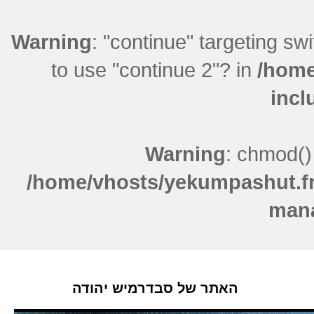
Warning
: "continue" targeting sw
to use "continue 2"? in
/home
incl
Warning
: chmod()
/home/vhosts/yekumpashut.fr
mana
האתר של סבדרמיש יהודה