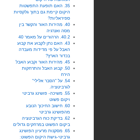
35. האם תופעת התפשטות
היקום קיימת גם בתוך גלקסיות
ספיראליות?
40. מהירות האור והקשר בין
מסה ואנרגיה
40.2. הרהורים על מאמר 40
43. האם נתן לקבוע את קבוע
האבל על פי מדידות מעבדה
בכדור הארץ?
45. מהירות האור וקבוע האבל
50. קבוע האבל והתרחקות
הירח
54. על "הסבר אלילי"
לגרביטציה.
55. משיכה- פושינג גרביטי
ויקום פשוט
60. חישוב החיכוך הנובע
מהפושינג גרביטי
62. בדיקת כוח הגרביטציה
ביקום הפשוט במרחקים גדולים
65. מסקנות מרעיון הפושינג
גרביטי-גישת היקום הפשוט: