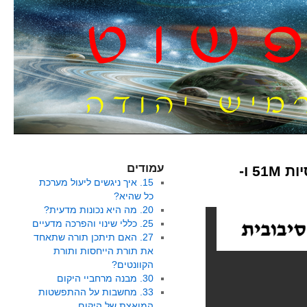
עמודים
80. הקשיים בהסבר הניוטוני בתנועה הסיבובית בגלקסיות 51M ו-
15. איך ניגשים ליעול מערכת
כל שהיא?
20. מה היא נכונות מדעית?
25. כללי שינוי והפרכה מדעיים
27. האם תיתכן תורה שתאחד
את תורת הייחסות ותורת
הקוונטים?
30. מבנה מרחביי היקום
33. מחשבות על ההתפשטות
המואצת של היקום