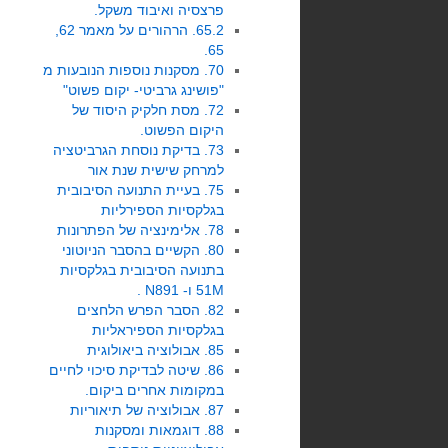
פרצסיה ואיבוד משקל.
65.2. הרהורים על מאמר 62,
65.
70. מסקנות נוספות הנובעות מ
"פושינג גרביטי- יקום פשוט"
72. מסת חלקיק היסוד של
היקום הפשוט.
73. בדיקת נוסחת הגרביטציה
למרחק שישית שנת אור
75. בעיית התנועה הסיבובית
בגלקסיות הספירליות
78. אלימינציה של הפתרונות
80. הקשיים בהסבר הניוטוני
בתנועה הסיבובית בגלקסיות
51M ו- N891 .
82. הסבר הפרש הלחצים
בגלקסיות הספיראליות
85. אבולוציה ביאולוגית
86. שיטה לבדיקת סיכוי לחיים
במקומות אחרים ביקום.
87. אבולוציה של תיאוריות
88. דוגמאות ומסקנות