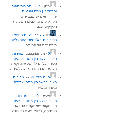
מתן
on
40. מהירות האור
והקשר בין מסה ואנרגיה
יהודה האם יש מצב שגם
הקווארקים מורכבים ממערכת
חלקיקים שגם
דוד
on
75. בעיית התנועה
הסיבובית בגלקסיות הספירליות
תודה רבה על המידע
on
aquarius
40. מהירות
האור והקשר בין מסה ואנרגיה
סליחה על הדיליי של שנה וקצת.
תקופת מבחנים הפריעה לשיחה
חיים מזר
on
40. מהירות
האור והקשר בין מסה ואנרגיה
מאמר מעניין
אליעזר
on
40. מהירות
האור והקשר בין מסה ואנרגיה
היי, מקווה שמתקפת הספאם
הסתימה, הלוואי שגם הקורונה