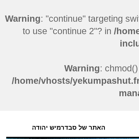
Warning
: "continue" targeting sw
to use "continue 2"? in
/home
incl
Warning
: chmod()
/home/vhosts/yekumpashut.fr
mana
האתר של סבדרמיש יהודה