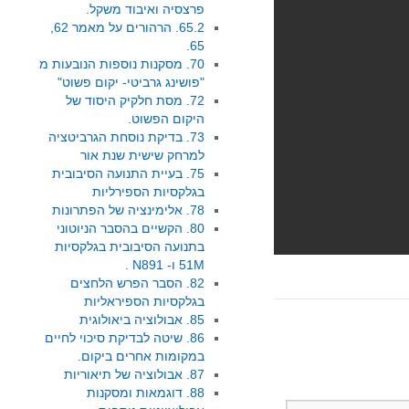
פרצסיה ואיבוד משקל.
65.2. הרהורים על מאמר 62,
65.
70. מסקנות נוספות הנובעות מ
"פושינג גרביטי- יקום פשוט"
72. מסת חלקיק היסוד של
היקום הפשוט.
73. בדיקת נוסחת הגרביטציה
למרחק שישית שנת אור
75. בעיית התנועה הסיבובית
בגלקסיות הספירליות
78. אלימינציה של הפתרונות
80. הקשיים בהסבר הניוטוני
בתנועה הסיבובית בגלקסיות
51M ו- N891 .
82. הסבר הפרש הלחצים
בגלקסיות הספיראליות
85. אבולוציה ביאולוגית
86. שיטה לבדיקת סיכוי לחיים
במקומות אחרים ביקום.
87. אבולוציה של תיאוריות
88. דוגמאות ומסקנות