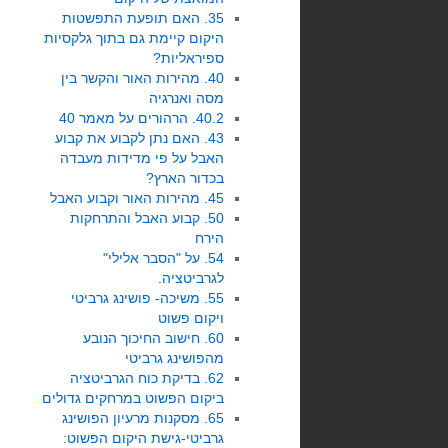
35. האם תופעת התפשטות
היקום קיימת גם בתוך גלקסיות
ספיראליות?
40. מהירות האור והקשר בין
מסה ואנרגיה
40.2. הרהורים על מאמר 40
43. האם נתן לקבוע את קבוע
האבל על פי מדידות מעבדה
בכדור הארץ?
45. מהירות האור וקבוע האבל
50. קבוע האבל והתרחקות
הירח
54. על "הסבר אלילי"
לגרביטציה.
55. משיכה- פושינג גרביטי
ויקום פשוט
60. חישוב החיכוך הנובע
מהפושינג גרביטי
62. בדיקת כוח הגרביטציה
ביקום הפשוט במרחקים גדולים
65. מסקנות מרעיון הפושינג
גרביטי-גישת היקום הפשוט: