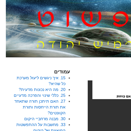
עמודים
15. איך ניגשים ליעול מערכת
כל שהיא?
20. מה היא נכונות מדעית?
25. כללי שינוי והפרכה מדעיים
27. האם תיתכן תורה שתאחד
את תורת הייחסות ותורת
הקוונטים?
30. מבנה מרחביי היקום
33. מחשבות על ההתפשטות
המואצת של היקום