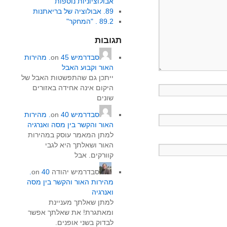
אבולוציוניות נוספות
89. אבולוציה של בריאתנות
89.2 . "המחקר"
תגובות
סבדרמיש
on
45. מהירות
האור וקבוע האבל
ייתכן גם שהתפשטות האבל של
היקום אינה אחידה באזורים
שונים
סבדרמיש
on
40. מהירות
האור והקשר בין מסה ואנרגיה
למתן המאמר עוסק במהירות
האור ושאלתך היא לגבי
קוורקים. אבל
סבדרמיש יהודה
on
40.
מהירות האור והקשר בין מסה
ואנרגיה
למתן שאלתך מעניינת
ומאתגרת! את שאלתך אפשר
לבדוק בשני אופנים.