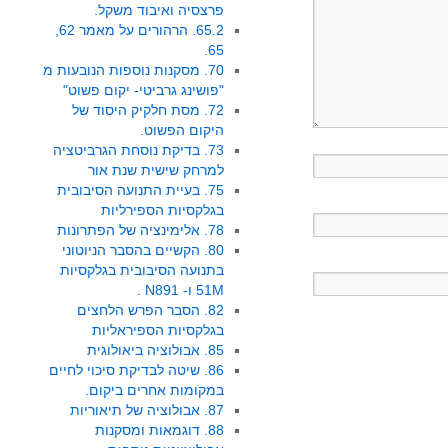
פרצסיה ואיבוד משקל.
65.2. הרהורים על מאמר 62,
65.
70. מסקנות נוספות הנובעות מ
"פושינג גרביטי- יקום פשוט"
72. מסת חלקיק היסוד של
היקום הפשוט.
73. בדיקת נוסחת הגרביטציה
למרחק שישית שנת אור
75. בעיית התנועה הסיבובית
בגלקסיות הספירליות
78. אלימינציה של הפתרונות
80. הקשיים בהסבר הניוטוני
בתנועה הסיבובית בגלקסיות
51M ו- N891 .
82. הסבר הפרש הלחצים
בגלקסיות הספיראליות
85. אבולוציה ביאולוגית
86. שיטה לבדיקת סיכוי לחיים
במקומות אחרים ביקום.
87. אבולוציה של תיאוריות
88. דוגמאות ומסקנות