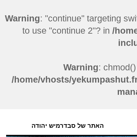
Warning
: "continue" targeting sw
to use "continue 2"? in
/home
incl
Warning
: chmod()
/home/vhosts/yekumpashut.fr
mana
האתר של סבדרמיש יהודה