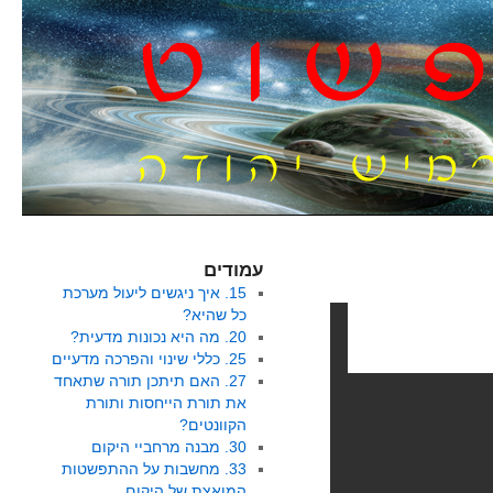
עמודים
15. איך ניגשים ליעול מערכת
כל שהיא?
20. מה היא נכונות מדעית?
25. כללי שינוי והפרכה מדעיים
27. האם תיתכן תורה שתאחד
את תורת הייחסות ותורת
הקוונטים?
30. מבנה מרחביי היקום
33. מחשבות על ההתפשטות
המואצת של היקום