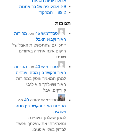
אבולוציוניות נוספות
89. אבולוציה של בריאתנות
89.2 . "המחקר"
תגובות
סבדרמיש
on
45. מהירות
האור וקבוע האבל
ייתכן גם שהתפשטות האבל של
היקום אינה אחידה באזורים
שונים
סבדרמיש
on
40. מהירות
האור והקשר בין מסה ואנרגיה
למתן המאמר עוסק במהירות
האור ושאלתך היא לגבי
קוורקים. אבל
סבדרמיש יהודה
on
40.
מהירות האור והקשר בין מסה
ואנרגיה
למתן שאלתך מעניינת
ומאתגרת! את שאלתך אפשר
לבדוק בשני אופנים.