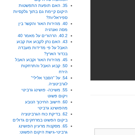
35. האם תופעת התפשטות
היקום קיימת גם בתוך גלקסיות
ספיראליות?
40. מהירות האור והקשר בין
מסה ואנרגיה
40.2. הרהורים על מאמר 40
43. האם נתן לקבוע את קבוע
האבל על פי מדידות מעבדה
בכדור הארץ?
45. מהירות האור וקבוע האבל
50. קבוע האבל והתרחקות
הירח
54. על "הסבר אלילי"
לגרביטציה.
55. משיכה- פושינג גרביטי
ויקום פשוט
60. חישוב החיכוך הנובע
מהפושינג גרביטי
62. בדיקת כוח הגרביטציה
ביקום הפשוט במרחקים גדולים
65. מסקנות מרעיון הפושינג
גרביטי-גישת היקום הפשוט: