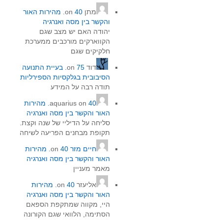
מתן
on
40. מהירות האור
והקשר בין מסה ואנרגיה
יהודה האם יש מצב שגם
הקווארקים מורכבים ממערכת
חלקיקים שגם
דוד
on
75. בעיית התנועה
הסיבובית בגלקסיות הספירליות
תודה רבה על המידע
on
aquarius
40. מהירות
האור והקשר בין מסה ואנרגיה
סליחה על הדיליי של שנה וקצת.
תקופת מבחנים הפריעה לשיחה
חיים מזר
on
40. מהירות
האור והקשר בין מסה ואנרגיה
מאמר מעניין
אליעזר
on
40. מהירות
האור והקשר בין מסה ואנרגיה
היי, מקווה שמתקפת הספאם
הסתימה, הלוואי שגם הקורונה